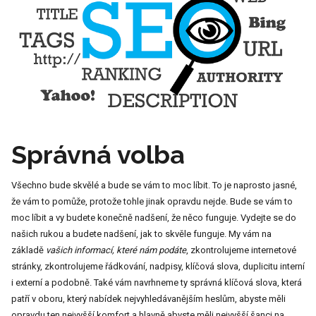
Správná volba
Všechno bude skvělé a bude se vám to moc líbit. To je naprosto jasné,
že vám to pomůže, protože tohle jinak opravdu nejde. Bude se vám to
moc líbit a vy budete konečně nadšení, že něco funguje. Vydejte se do
našich rukou a budete nadšení, jak to skvěle funguje. My vám na
základě
vašich informací, které nám podáte
, zkontrolujeme internetové
stránky, zkontrolujeme řádkování, nadpisy, klíčová slova, duplicitu interní
i externí a podobně. Také vám navrhneme ty správná klíčová slova, která
patří v oboru, který nabídek nejvyhledávanějším heslům, abyste měli
opravdu ten nejvyšší komfort a hlavně abyste měli nejvyšší šanci na