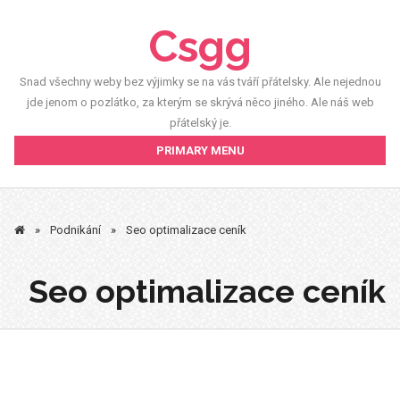
Skip
Csgg
to
content
Snad všechny weby bez výjimky se na vás tváří přátelsky. Ale nejednou
jde jenom o pozlátko, za kterým se skrývá něco jiného. Ale náš web
přátelský je.
PRIMARY MENU
»
Podnikání
»
Seo optimalizace ceník
Seo optimalizace ceník