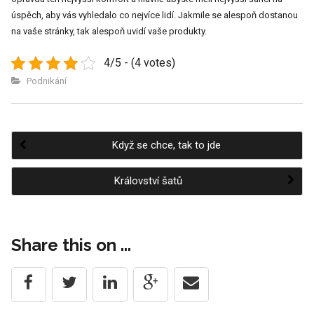
úspěch, aby vás vyhledalo co nejvíce lidí. Jakmile se alespoň dostanou
na vaše stránky, tak alespoň uvidí vaše produkty.
4/5 - (4 votes)
Podnikání
Když se chce, tak to jde
Post
Království šatů
navigation
Share this on ...