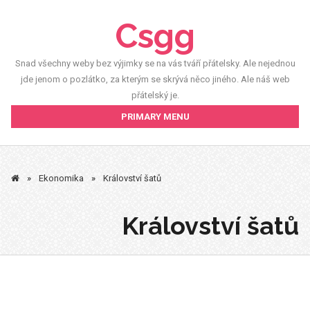
Skip
Csgg
to
content
Snad všechny weby bez výjimky se na vás tváří přátelsky. Ale nejednou
jde jenom o pozlátko, za kterým se skrývá něco jiného. Ale náš web
přátelský je.
PRIMARY MENU
»
Ekonomika
»
Království šatů
Království šatů