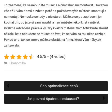
To znamená, že se nebudete muset s ničím tahat ani montovat. Dovezou
vše až k Vám domů a zde to poté na požadovaných místech smontují a
namontují. Nemusíte se tedy o nic starat. Můžete se po zaplacení jen
kochat tím, co jste si sami navrhli a nyní můžete několik let využívat.
Kvalitně odvedená práce a využitý kvalitní materiál Vám totiž bude sloužit
několik let a nebudete se muset obávat, že se Vám za rok něco rozbije.
Pokud ano, tak se znovu můžete obrátit na firmu, která Vám nábytek
zařizovala.
4.5/5 - (4 votes)
Ekonomika
Seo optimalizace ceník
Post
Jak poznat špatnou restauraci?