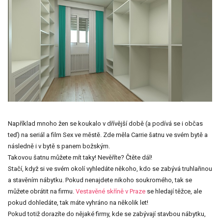
Například mnoho žen se koukalo v dřívější době (a podívá se i občas
teď) na seriál a film Sex ve městě. Zde měla Carrie šatnu ve svém bytě a
následně i v bytě s panem božským.
Takovou šatnu můžete mít taky! Nevěříte? Čtěte dál!
Stačí, když si ve svém okolí vyhledáte někoho, kdo se zabývá truhlařinou
a stavěním nábytku. Pokud nenajdete nikoho soukromého, tak se
můžete obrátit na firmu.
Vestavěné skříně v Praze
se hledají těžce, ale
pokud dohledáte, tak máte vyhráno na několik let!
Pokud totiž dorazíte do nějaké firmy, kde se zabývají stavbou nábytku,