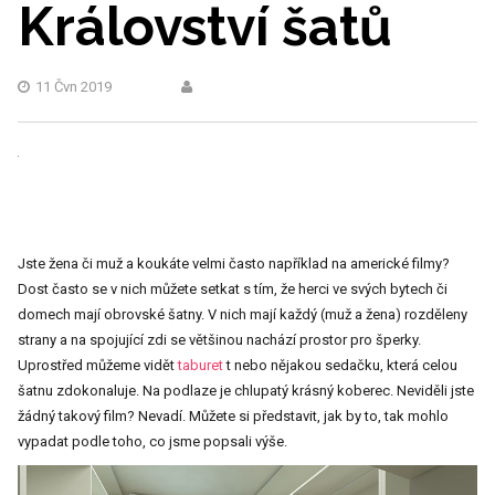
Království šatů
11 Čvn 2019
Jste žena či muž a koukáte velmi často například na americké filmy?
Dost často se v nich můžete setkat s tím, že herci ve svých bytech či
domech mají obrovské šatny. V nich mají každý (muž a žena) rozděleny
strany a na spojující zdi se většinou nachází prostor pro šperky.
Uprostřed můžeme vidět
taburet
t nebo nějakou sedačku, která celou
šatnu zdokonaluje. Na podlaze je chlupatý krásný koberec. Neviděli jste
žádný takový film? Nevadí. Můžete si představit, jak by to, tak mohlo
vypadat podle toho, co jsme popsali výše.