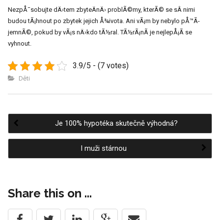
NezpÅ¯sobujte dÄ›tem zbyteÄnÄ› problÃ©my, kterÃ© se sÂ nimi
budou tÃ¡hnout po zbytek jejich Å¾ivota. Ani vÃ¡m by nebylo pÅ™Ã­
jemnÃ©, pokud by vÃ¡s nÄ›kdo tÃ½ral. TÃ½rÃ¡nÃ­ je nejlepÅ¡Ã­ se
vyhnout.
3.9/5 - (7 votes)
Děti
Je 100% hypotéka skutečně výhodná?
Post
I muži stárnou
navigation
Share this on ...