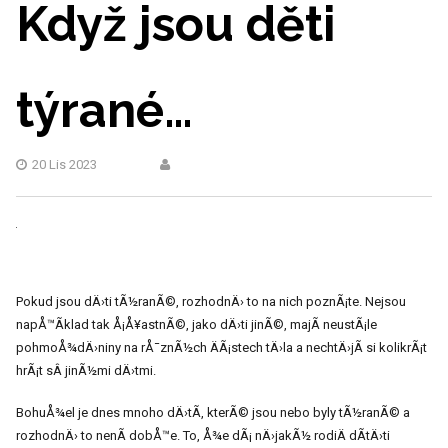
Když jsou děti
týrané…
20 Lis 2023
Pokud jsou dÄ›ti tÃ½ranÃ©, rozhodnÄ› to na nich poznÃ¡te. Nejsou
napÅ™Ã­klad tak Å¡Å¥astnÃ©, jako dÄ›ti jinÃ©, majÃ­ neustÃ¡le
pohmoÅ¾dÄ›niny na rÅ¯znÃ½ch ÄÃ¡stech tÄ›la a nechtÄ›jÃ­ si kolikrÃ¡t
hrÃ¡t sÂ jinÃ½mi dÄ›tmi.
BohuÅ¾el je dnes mnoho dÄ›tÃ­, kterÃ© jsou nebo byly tÃ½ranÃ© a
rozhodnÄ› to nenÃ­ dobÅ™e. To, Å¾e dÃ¡ nÄ›jakÃ½ rodiÄ dÃ­tÄ›ti