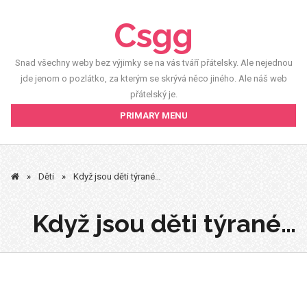
Skip
Csgg
to
content
Snad všechny weby bez výjimky se na vás tváří přátelsky. Ale nejednou
jde jenom o pozlátko, za kterým se skrývá něco jiného. Ale náš web
přátelský je.
PRIMARY MENU
»
Děti
»
Když jsou děti týrané…
Když jsou děti týrané…