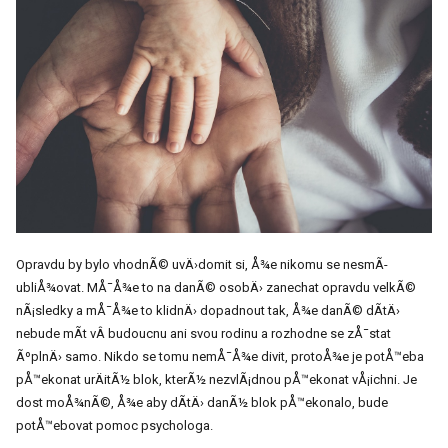
Opravdu by bylo vhodnÃ© uvÄ›domit si, Å¾e nikomu se nesmÃ­
ubliÅ¾ovat. MÅ¯Å¾e to na danÃ© osobÄ› zanechat opravdu velkÃ©
nÃ¡sledky a mÅ¯Å¾e to klidnÄ› dopadnout tak, Å¾e danÃ© dÃ­tÄ›
nebude mÃ­t vÂ budoucnu ani svou rodinu a rozhodne se zÅ¯stat
ÃºplnÄ› samo. Nikdo se tomu nemÅ¯Å¾e divit, protoÅ¾e je potÅ™eba
pÅ™ekonat urÄitÃ½ blok, kterÃ½ nezvlÃ¡dnou pÅ™ekonat vÅ¡ichni. Je
dost moÅ¾nÃ©, Å¾e aby dÃ­tÄ› danÃ½ blok pÅ™ekonalo, bude
potÅ™ebovat pomoc psychologa.