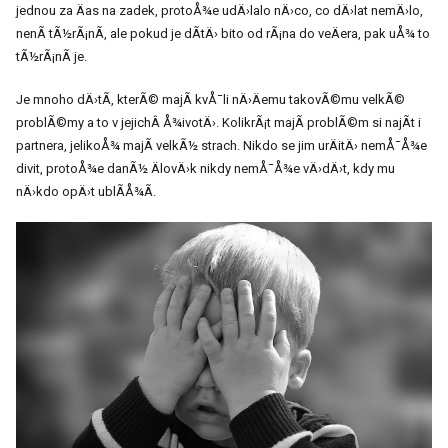
jednou za Äas na zadek, protoÅ¾e udÄ›lalo nÄ›co, co dÄ›lat nemÄ›lo,
nenÃ­ tÃ½rÃ¡nÃ­, ale pokud je dÃ­tÄ› bito od rÃ¡na do veÄera, pak uÅ¾ to
tÃ½rÃ¡nÃ­ je.
Je mnoho dÄ›tÃ­, kterÃ© majÃ­ kvÅ¯li nÄ›Äemu takovÃ©mu velkÃ©
problÃ©my a to v jejichÂ Å¾ivotÄ›. KolikrÃ¡t majÃ­ problÃ©m si najÃ­t i
partnera, jelikoÅ¾ majÃ­ velkÃ½ strach. Nikdo se jim urÄitÄ› nemÅ¯Å¾e
divit, protoÅ¾e danÃ½ ÄlovÄ›k nikdy nemÅ¯Å¾e vÄ›dÄ›t, kdy mu
nÄ›kdo opÄ›t ublÃ­Å¾Ã­.