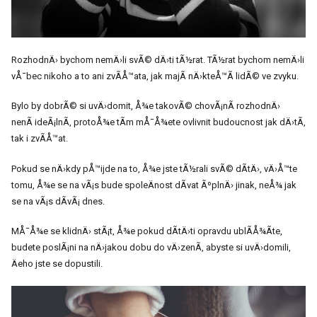
RozhodnÄ› bychom nemÄ›li svÃ© dÄ›ti tÃ½rat. TÃ½rat bychom nemÄ›li
vÅ¯bec nikoho a to ani zvÃ­Å™ata, jak majÃ­ nÄ›kteÅ™Ã­ lidÃ© ve zvyku.
Bylo by dobrÃ© si uvÄ›domit, Å¾e takovÃ© chovÃ¡nÃ­ rozhodnÄ›
nenÃ­ ideÃ¡lnÃ­, protoÅ¾e tÃ­m mÅ¯Å¾ete ovlivnit budoucnost jak dÄ›tÃ­,
tak i zvÃ­Å™at.
Pokud se nÄ›kdy pÅ™ijde na to, Å¾e jste tÃ½rali svÃ© dÃ­tÄ›, vÄ›Å™te
tomu, Å¾e se na vÃ¡s bude spoleÄnost dÃ­vat ÃºplnÄ› jinak, neÅ¾ jak
se na vÃ¡s dÃ­vÃ¡ dnes.
MÅ¯Å¾e se klidnÄ› stÃ¡t, Å¾e pokud dÃ­tÄ›ti opravdu ublÃ­Å¾Ã­te,
budete poslÃ¡ni na nÄ›jakou dobu do vÄ›zenÃ­, abyste si uvÄ›domili,
Äeho jste se dopustili.