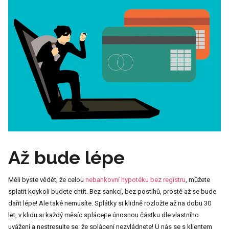
Až bude lépe
Měli byste vědět, že celou
nebankovní hypotéku bez registru
, můžete
splatit kdykoli budete chtít. Bez sankcí, bez postihů, prostě až se bude
dařit lépe! Ale také nemusíte. Splátky si klidně rozložte až na dobu 30
let, v klidu si každý měsíc splácejte únosnou částku dle vlastního
uvážení a nestresujte se, že splácení nezvládnete! U nás se s klientem