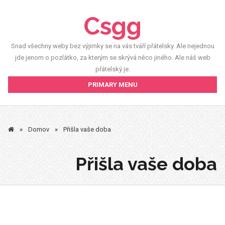
Skip
Csgg
to
content
Snad všechny weby bez výjimky se na vás tváří přátelsky. Ale nejednou
jde jenom o pozlátko, za kterým se skrývá něco jiného. Ale náš web
přátelský je.
PRIMARY MENU
»
Domov
»
Přišla vaše doba
Přišla vaše doba