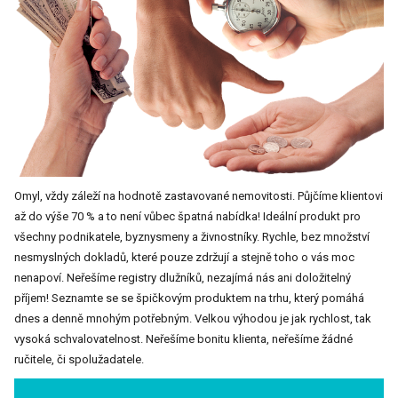
Omyl, vždy záleží na hodnotě zastavované nemovitosti. Půjčíme klientovi
až do výše 70 % a to není vůbec špatná nabídka! Ideální produkt pro
všechny podnikatele, byznysmeny a živnostníky. Rychle, bez množství
nesmyslných dokladů, které pouze zdržují a stejně toho o vás moc
nenapoví. Neřešíme registry dlužníků, nezajímá nás ani doložitelný
příjem! Seznamte se se špičkovým produktem na trhu, který pomáhá
dnes a denně mnohým potřebným. Velkou výhodou je jak rychlost, tak
vysoká schvalovatelnost. Neřešíme bonitu klienta, neřešíme žádné
ručitele, či spolužadatele.