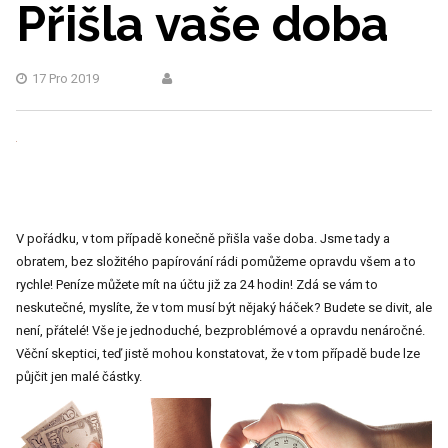
Přišla vaše doba
17 Pro 2019
V pořádku, v tom případě konečně přišla vaše doba. Jsme tady a
obratem, bez složitého papírování rádi pomůžeme opravdu všem a to
rychle! Peníze můžete mít na účtu již za 24 hodin! Zdá se vám to
neskutečné, myslíte, že v tom musí být nějaký háček? Budete se divit, ale
není, přátelé! Vše je jednoduché, bezproblémové a opravdu nenáročné.
Věční skeptici, teď jistě mohou konstatovat, že v tom případě bude lze
půjčit jen malé částky.