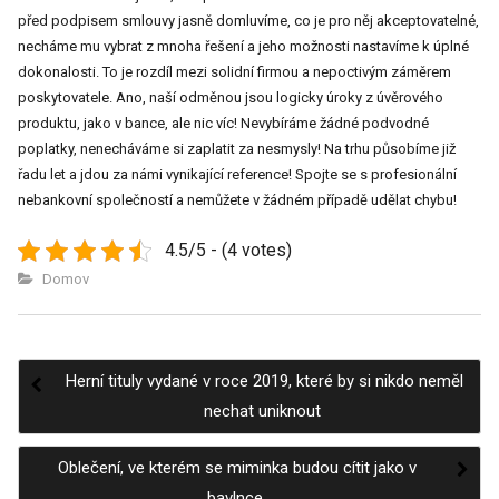
před podpisem smlouvy jasně domluvíme, co je pro něj akceptovatelné,
necháme mu vybrat z mnoha řešení a jeho možnosti nastavíme k úplné
dokonalosti. To je rozdíl mezi solidní firmou a nepoctivým záměrem
poskytovatele. Ano, naší odměnou jsou logicky úroky z úvěrového
produktu, jako v bance, ale nic víc! Nevybíráme žádné podvodné
poplatky, nenecháváme si zaplatit za nesmysly! Na trhu působíme již
řadu let a jdou za námi vynikající reference! Spojte se s profesionální
nebankovní společností a nemůžete v žádném případě udělat chybu!
4.5/5 - (4 votes)
Domov
Herní tituly vydané v roce 2019, které by si nikdo neměl
Post
nechat uniknout
Oblečení, ve kterém se miminka budou cítit jako v
bavlnce