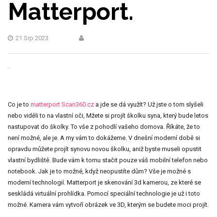
Matterport.
21 Srp 2023
Co je to
matterport Scan360.cz
a jde se dá využít? Už jste o tom slyšeli
nebo viděli to na vlastní oči, Mžete si projít školku syna, který bude letos
nastupovat do školky. To vše z pohodlí vašeho domova. Říkáte, že to
není možné, ale je. A my vám to dokážeme. V dnešní moderní době si
opravdu můžete projít synovu novou školku, aniž byste museli opustit
vlastní bydliště. Bude vám k tomu stačit pouze váš mobilní telefon nebo
notebook. Jak je to možné, když neopustíte dům? Vše je možné s
moderní technologií. Matterport je skenování 3d kamerou, ze které se
seskládá virtuální prohlídka. Pomocí speciální technologie je už i toto
možné. Kamera vám vytvoří obrázek ve 3D, kterým se budete moci projít.