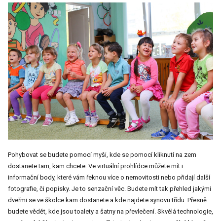
Pohybovat se budete pomocí myši, kde se pomocí kliknutí na zem
dostanete tam, kam chcete. Ve virtuální prohlídce můžete mít i
informační body, které vám řeknou více o nemovitosti nebo přidají další
fotografie, či popisky. Je to senzační věc. Budete mít tak přehled jakými
dveřmi se ve školce kam dostanete a kde najdete synovu třídu. Přesně
budete vědět, kde jsou toalety a šatny na převlečení. Skvělá technologie,