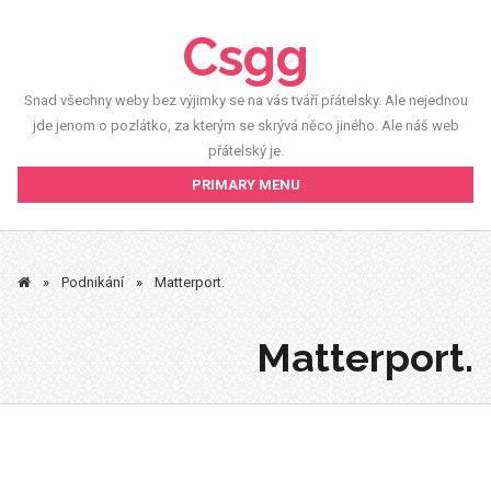
Skip
Csgg
to
content
Snad všechny weby bez výjimky se na vás tváří přátelsky. Ale nejednou
jde jenom o pozlátko, za kterým se skrývá něco jiného. Ale náš web
přátelský je.
PRIMARY MENU
»
Podnikání
»
Matterport.
Matterport.