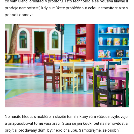
co vám ulehčí orientaci v prostoru.
Tato technologie se používá hlavně u
prodeje nemovitostí, kdy si můžete prohlédnout celou nemovitost a to v
pohodlí domova.
Nemusíte hledat s makléřem složitě termín, který vám vůbec nevyhovuje
a přizpůsobovat tomu vaši práci. Stačí se jen kouknout na nemovitost a
projít si prodávaný dům, byt nebo chalupu. Samozřejmě, že osobní