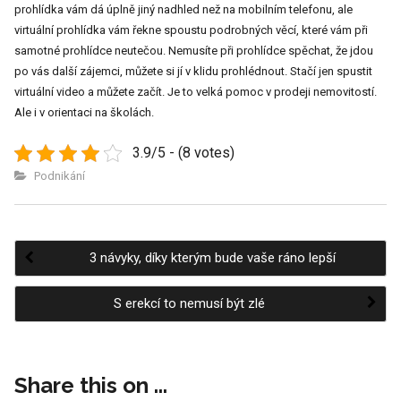
prohlídka vám dá úplně jiný nadhled než na mobilním telefonu, ale
virtuální prohlídka vám řekne spoustu podrobných věcí, které vám při
samotné prohlídce neutečou. Nemusíte při prohlídce spěchat, že jdou
po vás další zájemci, můžete si jí v klidu prohlédnout. Stačí jen spustit
virtuální video a můžete začít. Je to velká pomoc v prodeji nemovitostí.
Ale i v orientaci na školách.
3.9/5 - (8 votes)
Podnikání
3 návyky, díky kterým bude vaše ráno lepší
Post
S erekcí to nemusí být zlé
navigation
Share this on ...