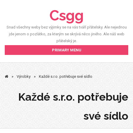
Skip
Csgg
to
content
Snad všechny weby bez výjimky se na vás tváří přátelsky. Ale nejednou
jde jenom o pozlátko, za kterým se skrývá něco jiného. Ale náš web
přátelský je.
PRIMARY MENU
»
Výrobky
»
Každé s.r.o. potřebuje své sídlo
Každé s.r.o. potřebuje
své sídlo