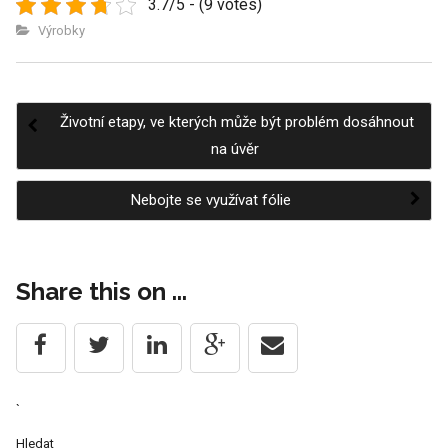
3.7/5 - (9 votes)
Výrobky
Životní etapy, ve kterých může být problém dosáhnout
Post
na úvěr
Nebojte se využívat fólie
navigation
Share this on ...
`
Hledat