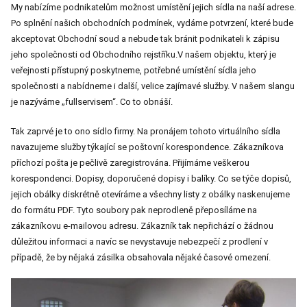
My nabízíme podnikatelům možnost umístění jejich sídla na naší adrese.
Po splnění našich obchodních podmínek, vydáme potvrzení, které bude
akceptovat Obchodní soud a nebude tak bránit podnikateli k zápisu
jeho společnosti od Obchodního rejstříku.
V našem objektu, který je
veřejnosti přístupný poskytneme, potřebné umístění sídla jeho
společnosti a nabídneme i další, velice zajímavé služby. V našem slangu
je nazýváme „fullservisem“. Co to obnáší.
Tak zaprvé je to ono sídlo firmy. Na pronájem tohoto virtuálního sídla
navazujeme služby týkající se poštovní korespondence. Zákazníkova
příchozí pošta je pečlivě zaregistrována. Přijímáme veškerou
korespondenci. Dopisy, doporučené dopisy i balíky. Co se týče dopisů,
jejich obálky diskrétně otevíráme a všechny listy z obálky naskenujeme
do formátu PDF. Tyto soubory pak neprodleně přeposíláme na
zákazníkovu e-mailovou adresu. Zákazník tak nepřichází o žádnou
důležitou informaci a navíc se nevystavuje nebezpečí z prodlení v
případě, že by nějaká zásilka obsahovala nějaké časové omezení.