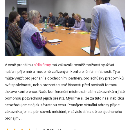
V ceně pronájmu
sídla firmy
má zákazník rovněž možnost využívat
našich, příjemně a moderně zařízených konferenčních místností. Tyto
může využít pro jednání s obchodními partnery, pro schůzky pracovníků
své společnosti, nebo prezentaci své činnosti před novináři formou
tiskové konference. Naše konferenční místnosti našim zákazníkům jistě
pomohou pozvednout jejich prestiž.
Myslíme si, že za tuto naši nabídku
nepožadujeme nějak závratnou cenu. Pronájem virtuální adresy přijde
zákazníka jen na pár stovek měsíčně, v závislosti na délce sjednaného
pronájmu.