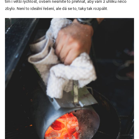
tím i větší rychlost, ovšem nesmíte to přehnat, aby vám z uhlíku něco
zbylo. Není to ideální řešení, ale dá se to, taky tak rozpálit.