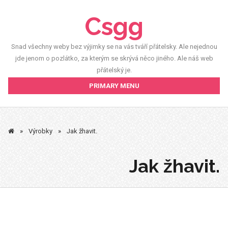
Skip
Csgg
to
content
Snad všechny weby bez výjimky se na vás tváří přátelsky. Ale nejednou
jde jenom o pozlátko, za kterým se skrývá něco jiného. Ale náš web
přátelský je.
PRIMARY MENU
»
Výrobky
»
Jak žhavit.
Jak žhavit.