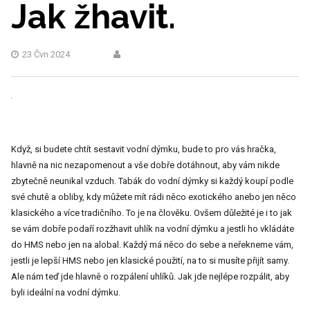
Jak žhavit.
23 Čvn 2024
Když, si budete chtít sestavit vodní dýmku, bude to pro vás hračka,
hlavně na nic nezapomenout a vše dobře dotáhnout, aby vám nikde
zbytečně neunikal vzduch. Tabák do vodní dýmky si každý koupí podle
své chutě a obliby, kdy můžete mít rádi něco exotického anebo jen něco
klasického a více tradičního. To je na člověku. Ovšem důležité je i to jak
se vám dobře podaří rozžhavit uhlík na vodní dýmku a jestli ho vkládáte
do HMS nebo jen na alobal. Každý má něco do sebe a neřekneme vám,
jestli je lepší HMS nebo jen klasické použití, na to si musíte přijít samy.
Ale nám teď jde hlavně o rozpálení uhlíků. Jak jde nejlépe rozpálit, aby
byli ideální na vodní dýmku.