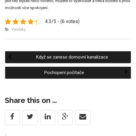
jste teď slyšeli něco nového, můžete to vyzkoušet a třeba budete s jinou
možností více spokojeni.
4.3/5 - (6 votes)
Výrobky
Když se zanese domovní kanalizace
Post
Pochopení počítače
navigation
Share this on ...