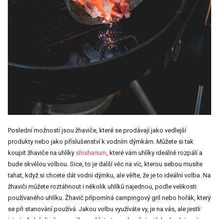
Poslední možností jsou žhaviče, které se prodávají jako vedlejší
produkty nebo jako příslušenství k vodním dýmkám. Můžete si tak
koupit žhaviče na uhlíky
shisharium
, které vám uhlíky ideálně rozpálí a
bude skvělou volbou. Sice, to je další věc na víc, kterou sebou musíte
tahat, když si chcete dát vodní dýmku, ale věřte, že je to ideální volba. Na
žhaviči můžete roztáhnout i několik uhlíků najednou, podle velikosti
používaného uhlíku. Žhavič připomíná campingový gril nebo hořák, který
se při stanování používá. Jakou volbu využíváte vy, je na vás, ale jestli