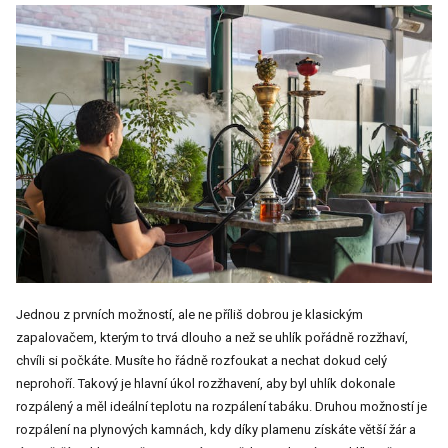
Jednou z prvních možností, ale ne příliš dobrou je klasickým
zapalovačem, kterým to trvá dlouho a než se uhlík pořádně rozžhaví,
chvíli si počkáte. Musíte ho řádně rozfoukat a nechat dokud celý
neprohoří. Takový je hlavní úkol rozžhavení, aby byl uhlík dokonale
rozpálený a měl ideální teplotu na rozpálení tabáku.
Druhou možností je
rozpálení na plynových kamnách, kdy díky plamenu získáte větší žár a